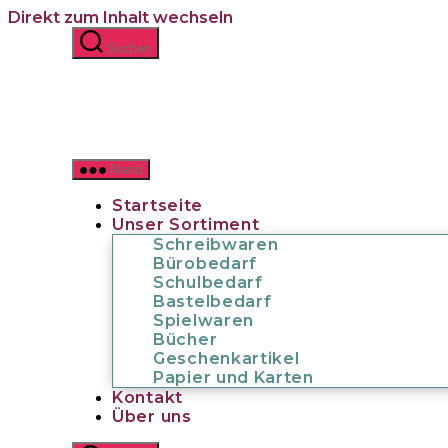
Direkt zum Inhalt wechseln
Menü schließen
Suchen
Startseite
Unser Sortiment
Untermenü anzeigen
Schreibwaren
Bürobedarf
Menü
Schulbedarf
Bastelbedarf
Startseite
Spielwaren
Unser Sortiment
Bücher
Schreibwaren
Geschenkartikel
Bürobedarf
Papier und Karten
Schulbedarf
Kontakt
Bastelbedarf
Über uns
Spielwaren
Bücher
Geschenkartikel
Papier und Karten
Kontakt
Über uns