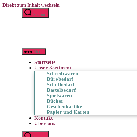
Direkt zum Inhalt wechseln
Menü schließen
Suchen
Startseite
Unser Sortiment
Untermenü anzeigen
Schreibwaren
Bürobedarf
Menü
Schulbedarf
Bastelbedarf
Startseite
Spielwaren
Unser Sortiment
Bücher
Schreibwaren
Geschenkartikel
Bürobedarf
Papier und Karten
Schulbedarf
Kontakt
Bastelbedarf
Über uns
Spielwaren
Bücher
Geschenkartikel
Papier und Karten
Kontakt
Über uns